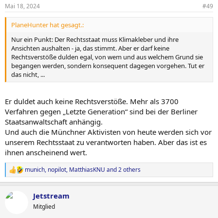
n
die Steinzeit (überspitzt ausgedrückt) den Klimawandel aufhalten
Mai 18, 2024
#49
s
kann.
:
PlaneHunter hat gesagt.:
Nein, wir müssen da über mehrere Punkte nachdenken:
Nur ein Punkt: Der Rechtsstaat muss Klimakleber und ihre
1. Adaption: Wir müssen lernen, damit zu leben! Oftmals heißt es,
Ansichten aushalten - ja, das stimmt. Aber er darf keine
die Erde hält die CO2-Emissionen nicht aus - das ist falsch. Die Erde
Rechtsverstöße dulden egal, von wem und aus welchem Grund sie
wird den Klimawandel aushalten. Es wird zwar einiges an
begangen werden, sondern konsequent dagegen vorgehen. Tut er
Biodiversität verloren gehen, aber wohl auch Neues entstehen.
das nicht, ...
Wir haben aber ein anderes Problem: WIR (die Menschheit) halten
den Klimawandel nicht aus. UNS wird es zu heiß auf der Erde, WIR
werden Probleme mit Wasserverteilung bekommen, WIR werden
Er duldet auch keine Rechtsverstöße. Mehr als 3700
die Kriege um Wasser und Nahrungsmittel (insbesondere in Afrika)
Verfahren gegen „Letzte Generation“ sind bei der Berliner
führen. Gleichzeitig müssen wir uns an Extremereignisse gewöhnen
Staatsanwaltschaft anhängig.
und Schutzvorkehrungen treffen.
Und auch die Münchner Aktivisten von heute werden sich vor
Und wir in Deutschland sind hier extrem ins Hintertreffen geraten.
unserem Rechtsstaat zu verantworten haben. Aber das ist es
Trinkwasserbrunnen, Räume zum Abkühlen, bessere medizinische
ihnen anscheinend wert.
Versorgung, insbesondere auch angepasst auf Hitzeprobleme,
Hochwasserschutz, verbesserte Regenableitsysteme, Flutpolder -
munich
,
nopilot
,
MatthiasKNU
and 2 others
ich könnte ewig hier weitermachen. Viele Länder sind hier viel
R
weiter!
e
a
Jetstream
c
2. Mitigation: Wir müssen natürlich auch versuchen, den
t
Klimawandel abzuschwächen!
Mitglied
i
Das geht natürlich mit der Energiewende auf erneuerbare Energien