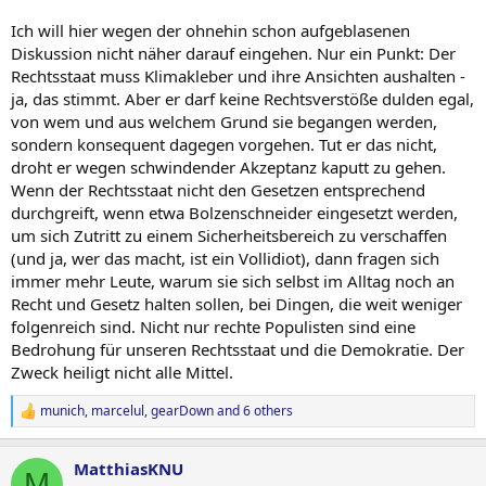
„Was mir sonst noch zu den Aktionen dieser Sekte einfällt, spare ich mir
lieber.“
Ich will hier wegen der ohnehin schon aufgeblasenen
„Leider ist mir noch keiner vors Auto gelaufen.“
Diskussion nicht näher darauf eingehen. Nur ein Punkt: Der
„Hauptsache das deutsche Klima ist gerettet?“
Rechtsstaat muss Klimakleber und ihre Ansichten aushalten -
„Bist du sicher, dass du dich hier in einem Luftfahrtforum im, nach
ja, das stimmt. Aber er darf keine Rechtsverstöße dulden egal,
deinen Ansichten, die ich dir durchaus zugestehe, richtigen Forum
von wem und aus welchem Grund sie begangen werden,
befindest?“
„Ihr Linken seid so Ideologiegetrieben und habt von nichts eine
sondern konsequent dagegen vorgehen. Tut er das nicht,
Ahnung.“
droht er wegen schwindender Akzeptanz kaputt zu gehen.
"…man merkt einfach da ist keine Substanz in der Birne, am besten
Wenn der Rechtsstaat nicht den Gesetzen entsprechend
solltet ihr alle auch das Atmen einstellen…“
durchgreift, wenn etwa Bolzenschneider eingesetzt werden,
„Als junge linksgrünversiffte Person…“
um sich Zutritt zu einem Sicherheitsbereich zu verschaffen
„Ich wünsche dir bei jedem deiner Flüge einen Klimakleber.“
(und ja, wer das macht, ist ein Vollidiot), dann fragen sich
Bezüglich der Wählerschaft rechter Parteien heißt es oft „Unsere
immer mehr Leute, warum sie sich selbst im Alltag noch an
Demokratie hält das aus!“. Und so sehe ich es auch hier bei den
Recht und Gesetz halten sollen, bei Dingen, die weit weniger
Klimaklebern: „Unser Rechtsstaat hält das aus!“
folgenreich sind. Nicht nur rechte Populisten sind eine
Auch wenn ich die heutige Aktion nicht gutheiße, haben die Jungs
Bedrohung für unseren Rechtsstaat und die Demokratie. Der
und Mädels meinen Respekt. Denn dass sie diesen Tag nicht
Zweck heiligt nicht alle Mittel.
schadlos überstehen werden, wussten sie vorher. Auch der
Zeitpunkt erscheint mir gut gewählt, denn am heutigen ersten
munich
,
marcelul
,
gearDown
and 6 others
Ferientag findet mit den Urlaubsflügen der CO2-Ausstoß
R
größtenteils für Freizeit und Vergnügen statt.
e
a
MatthiasKNU
c
Mit den Klebe-Aktionen wird von der Bundesregierung gefordert
M