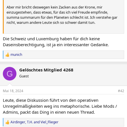
Aber mir bricht deswegen kein Zacken aus der Krone, mir
einzugestehen, dass etwas, für das ich viel Freude empfinde,
summa summarum für den Planeten schlecht ist. Ich verstehe gar
nicht, warum andere Leute sich so schwer damit tun.
Als linksgrünversiffte Person kenn ich vor allen Dingen den
Die Schweiz und Luxemburg haben für dich keine
Unterschied zwischen absoluten und relativen Zahlen. Zwei bis drei
Daseinsberechtigung, ist ja ein interessanter Gedanke.
Prozent klingt nicht viel. Problematisch ist die Ungleichheit beim
Emittieren. Je wohlhabender Leute sind, desto größer wird ihr CO2-
munich
R
Ausstoß - überproportional. Einer der größten Faktoren dafür ist...?
e
Fliegen. Weil es schlichtweg leider einer der energieintensivsten
a
Konsumformen überhaupt ist.
Gelöschtes Mitglied 4268
c
G
t
Guest
Verstehst du, dass man zumindest theoretisch Ansätze von
i
Ungerechtigkeit finden kann, wenn vier Fünftel der weltweiten
o
n
Bevölkerung noch nie im ihrem Leben geflogen sind, und sogar
Mai 18, 2024
#42
s
beim verbleibenden Fünftel die Schere extrem aufgeht? Den Punkt
:
kann man ja noch weiter drehen: Fändest du es als normaler
Leute, diese Diskussion führt von den operativen
Urlaubsreisender mit einem Mallotze-Urlaub alle zwei Jahre fair,
Unregelmäßigkeiten weg ins metaphorische. Liebe Mods /
wenn von dir mehr Einschränkungen gefordert werden, während
Admins, packt das Ding in einen neuen Thread.
ein Prozent der weltweiten Bevölkerung für die Hälfte aller CO2-
Emissionen aus dem Luftverkehr verantwortlich sind?
Airdinger
,
T.H.
and
Viel_Flieger
R