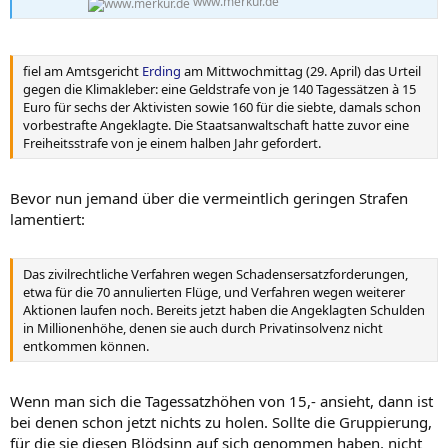
lange nicht, dass er so handelt. "Windpark? Super! Aber bitte nicht
www.merkur.de
vor meiner Haustüre."
Also, langer Text, kurzes Fazit:
fiel am Amtsgericht
Erding
am Mittwochmittag (29. April) das Urteil
- Die Aktionen der Letzten Generation sehe ich kritisch
gegen die Klimakleber: eine Geldstrafe von je 140 Tagessätzen à 15
- Klimaschutz JA, aber lasst den Leuten doch auch noch einen
Euro für sechs der Aktivisten sowie 160 für die siebte, damals schon
Urlaub und ein bisschen Spaß im Leben!
vorbestrafte Angeklagte. Die Staatsanwaltschaft hatte zuvor eine
- Hauptsächlich in der Pflicht: Die Politik, die einen Mittelweg
Freiheitsstrafe von je einem halben Jahr gefordert.
zwischen effektiven Klimaschutz, zügiger Umsetzung und "sozialer
Verträglichkeit" (wie diese Worthülse immer heißt) finden muss
Bevor nun jemand über die vermeintlich geringen Strafen
So, ich glaube, jetzt kann das ganze endgültig in einen eigenen
Thread.
lamentiert:
EDIT:
@alex
: Sorry hab deinen Post gerade erst gesehen, ich weiß,
Das zivilrechtliche Verfahren wegen Schadensersatzforderungen,
Offtopic, musste ich jetzt aber nochmal los werden.
etwa für die 70 annulierten Flüge, und Verfahren wegen weiterer
Aktionen laufen noch. Bereits jetzt haben die Angeklagten Schulden
in Millionenhöhe, denen sie auch durch Privatinsolvenz nicht
entkommen können.
Wenn man sich die Tagessatzhöhen von 15,- ansieht, dann ist
bei denen schon jetzt nichts zu holen. Sollte die Gruppierung,
für die sie diesen Blödsinn auf sich genommen haben, nicht