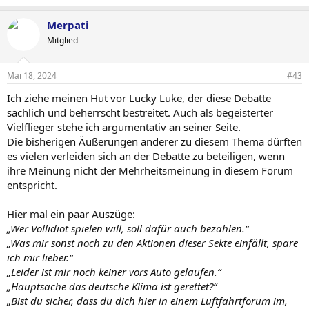
e
a
Blöderweise wirst du der dritten Welt nicht Elektrizität verbieten
Merpati
c
können. Und dann wirds schon ziemlich dünn bei effektiven
t
Mitglied
Hebeln, wo du ansetzen willst.
i
o
n
Mai 18, 2024
#43
s
:
Ich ziehe meinen Hut vor Lucky Luke, der diese Debatte
sachlich und beherrscht bestreitet. Auch als begeisterter
Vielflieger stehe ich argumentativ an seiner Seite.
Die bisherigen Äußerungen anderer zu diesem Thema dürften
es vielen verleiden sich an der Debatte zu beteiligen, wenn
ihre Meinung nicht der Mehrheitsmeinung in diesem Forum
entspricht.
Hier mal ein paar Auszüge:
„Wer Vollidiot spielen will, soll dafür auch bezahlen.“
„Was mir sonst noch zu den Aktionen dieser Sekte einfällt, spare
ich mir lieber.“
„Leider ist mir noch keiner vors Auto gelaufen.“
„Hauptsache das deutsche Klima ist gerettet?“
„Bist du sicher, dass du dich hier in einem Luftfahrtforum im,