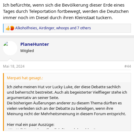
Ich befürchte, wenn sich die Bevölkerung dieser Erde eines
Tages durch Teleportation fortbewegt, werden die Deutschen
immer noch im Diesel durch ihren Kleinstaat tuckern.
Alkoholfreies
,
Airdinger
,
whoops
and 7 others
R
e
a
PlaneHunter
c
t
Mitglied
i
o
n
Mai 18, 2024
#44
s
:
Merpati hat gesagt.:
Ich ziehe meinen Hut vor Lucky Luke, der diese Debatte sachlich
und beherrscht bestreitet. Auch als begeisterter Vielflieger stehe ich
argumentativ an seiner Seite.
Die bisherigen Äußerungen anderer zu diesem Thema dürften es
vielen verleiden sich an der Debatte zu beteiligen, wenn ihre
Meinung nicht der Mehrheitsmeinung in diesem Forum entspricht.
Hier mal ein paar Auszüge:
„Wer Vollidiot spielen will, soll dafür auch bezahlen.“