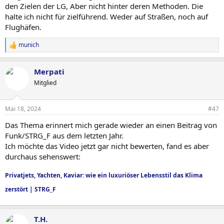
den Zielen der LG, Aber nicht hinter deren Methoden. Die
halte ich nicht für zielführend. Weder auf Straßen, noch auf
Flughäfen.
munich
R
e
a
Merpati
c
t
Mitglied
i
o
n
Mai 18, 2024
#47
s
:
Das Thema erinnert mich gerade wieder an einen Beitrag von
Funk/STRG_F aus dem letzten Jahr.
Ich möchte das Video jetzt gar nicht bewerten, fand es aber
durchaus sehenswert:
Privatjets, Yachten, Kaviar: wie ein luxuriöser Lebensstil das Klima
zerstört | STRG_F
T.H.