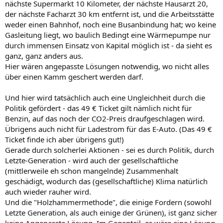
nächste Supermarkt 10 Kilometer, der nächste Hausarzt 20,
der nächste Facharzt 30 km entfernt ist, und die Arbeitsstätte
weder einen Bahnhof, noch eine Busanbindung hat; wo keine
Gasleitung liegt, wo baulich Bedingt eine Wärmepumpe nur
durch immensen Einsatz von Kapital möglich ist - da sieht es
ganz, ganz anders aus.
Hier wären angepasste Lösungen notwendig, wo nicht alles
über einen Kamm geschert werden darf.
Und hier wird tatsächlich auch eine Ungleichheit durch die
Politik gefördert - das 49 € Ticket gilt nämlich nicht für
Benzin, auf das noch der CO2-Preis draufgeschlagen wird.
Übrigens auch nicht für Ladestrom für das E-Auto. (Das 49 €
Ticket finde ich aber übrigens gut!)
Gerade durch solcherlei Aktionen - sei es durch Politik, durch
Letzte-Generation - wird auch der gesellschaftliche
(mittlerweile eh schon mangelnde) Zusammenhalt
geschädigt, wodurch das (gesellschaftliche) Klima natürlich
auch wieder rauher wird.
Und die "Holzhammermethode", die einige Fordern (sowohl
Letzte Generation, als auch einige der Grünen), ist ganz sicher
keine Angepasste Lösung. Im Gegenteil, es wäre eine Lösung,