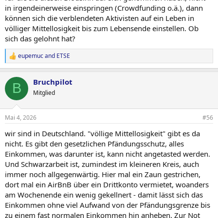
in irgendeinerweise einspringen (Crowdfunding o.ä.), dann
können sich die verblendeten Aktivisten auf ein Leben in
völliger Mittellosigkeit bis zum Lebensende einstellen. Ob
sich das gelohnt hat?
eupemuc
and
ETSE
R
e
a
Bruchpilot
c
B
t
Mitglied
i
o
n
Mai 4, 2026
#56
s
:
wir sind in Deutschland. "völlige Mittellosigkeit" gibt es da
nicht. Es gibt den gesetzlichen Pfändungsschutz, alles
Einkommen, was darunter ist, kann nicht angetasted werden.
Und Schwarzarbeit ist, zumindest im kleineren Kreis, auch
immer noch allgegenwärtig. Hier mal ein Zaun gestrichen,
dort mal ein AirBnB über ein Drittkonto vermietet, woanders
am Wochenende ein wenig gekellnert - damit lässt sich das
Einkommen ohne viel Aufwand von der Pfändungsgrenze bis
zu einem fast normalen Einkommen hin anheben. Zur Not