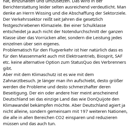
hat, einzuhalten und umzusetzen. Das wird in der
Berichterstattung leider selten ausreichend verdeutlicht. Man
denke an Herrn Wissing und die Abschaffung der Sektorziele.
Der Verkehrssektor reißt seit Jahren die gesetzlich
festgeschriebenen Klimaziele. Bei einer Schulklasse
entscheidet ja auch nicht der Notendurchschnitt der ganzen
Klasse über das Vorrücken aller, sondern die Leistung jedes
einzelnen über sein eigenes.
Problematisch für den Flugverkehr ist hier natürlich dass es
für den Massenmarkt auch mit Elektroantrieb, Biosprit, SAF
etc. keine alternative Option zum StatusQuo des Verbrenners
gibt.
Aber mit dem Klimaschutz ist es wie mit dem
Zahnarztbesuch. Je länger man ihn aufschiebt, desto größer
werden die Probleme und desto schmerzhafter deren
Beseitigung. Der ein oder andere hier meint anscheinend
Deutschland sei das einzige Land das wie DonQuijote den
Klimawandel bekämpfen möchte. Aber Deutschland agiert ja
nicht alleine, sondern gemeinsam mit 197 weiteren Nationen,
die alle in allen Bereichen CO2 einsparen und reduzieren
müssen und das auch tun.