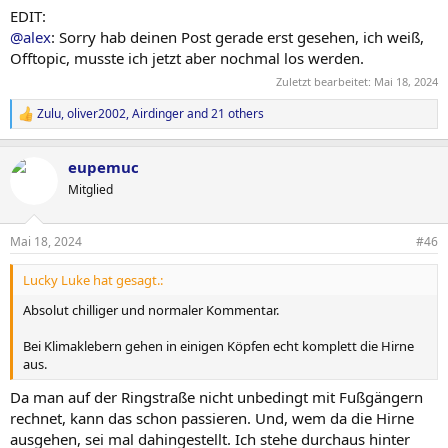
EDIT:
@alex
: Sorry hab deinen Post gerade erst gesehen, ich weiß,
Offtopic, musste ich jetzt aber nochmal los werden.
Zuletzt bearbeitet:
Mai 18, 2024
Zulu
,
oliver2002
,
Airdinger
and 21 others
R
e
a
eupemuc
c
t
Mitglied
i
o
n
Mai 18, 2024
#46
s
:
Lucky Luke hat gesagt.:
Absolut chilliger und normaler Kommentar.
Bei Klimaklebern gehen in einigen Köpfen echt komplett die Hirne
aus.
Da man auf der Ringstraße nicht unbedingt mit Fußgängern
rechnet, kann das schon passieren. Und, wem da die Hirne
ausgehen, sei mal dahingestellt. Ich stehe durchaus hinter