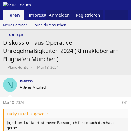
Foren
Impressum
Anmelden
Was ist neu
Registrieren
Neue Beiträge
Foren durchsuchen
Off Topic
Diskussion aus Operative
Unregelmäßigkeiten 2024 (Klimakleber am
Flughafen München)
T
B
PlaneHunter
Mai 18, 2024
h
e
e
g
Netto
N
m
i
Aktives Mitglied
e
n
n
n
s
d
Mai 18, 2024
#41
t
a
a
t
Lucky Luke hat gesagt.:
r
u
t
m
Ja, schon. Luftfahrt ist meine Passion, ich fliege auch durchaus
e
gerne.
r