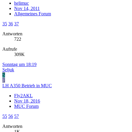
helimuc
Nov 14, 2011
Allgemeines Forum
35
36
37
Antworten
722
Aufrufe
309K
Sonntag um 18:19
Seljuk
S
F
LH A350 Betrieb in MUC
Fly2AKL
Nov 18, 2016
MUC Forum
55
56
57
Antworten
1K