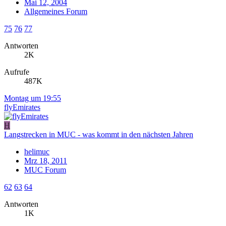
Mai 12, 2004
Allgemeines Forum
75
76
77
Antworten
2K
Aufrufe
487K
Montag um 19:55
flyEmirates
H
Langstrecken in MUC - was kommt in den nächsten Jahren
helimuc
Mrz 18, 2011
MUC Forum
62
63
64
Antworten
1K