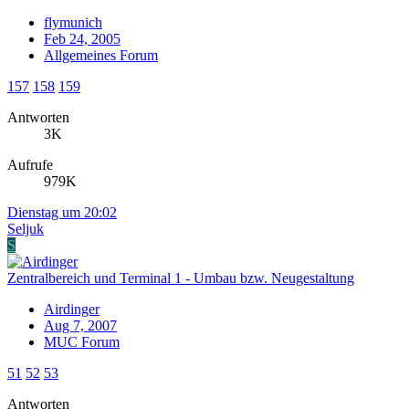
flymunich
Feb 24, 2005
Allgemeines Forum
157
158
159
Antworten
3K
Aufrufe
979K
Dienstag um 20:02
Seljuk
S
Zentralbereich und Terminal 1 - Umbau bzw. Neugestaltung
Airdinger
Aug 7, 2007
MUC Forum
51
52
53
Antworten