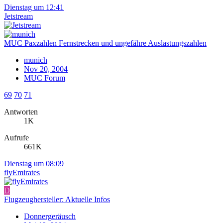
Dienstag um 12:41
Jetstream
MUC Paxzahlen Fernstrecken und ungefähre Auslastungszahlen
munich
Nov 20, 2004
MUC Forum
69
70
71
Antworten
1K
Aufrufe
661K
Dienstag um 08:09
flyEmirates
D
Flugzeughersteller: Aktuelle Infos
Donnergeräusch