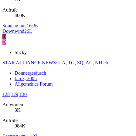
Aufrufe
400K
Sonntag um 16:36
Downwind26L
D
D
Sticky
STAR ALLIANCE NEWS: UA, TG, SQ, AC, NH etc.
Donnergeräusch
Jan 3, 2005
Allgemeines Forum
128
129
130
Antworten
3K
Aufrufe
984K