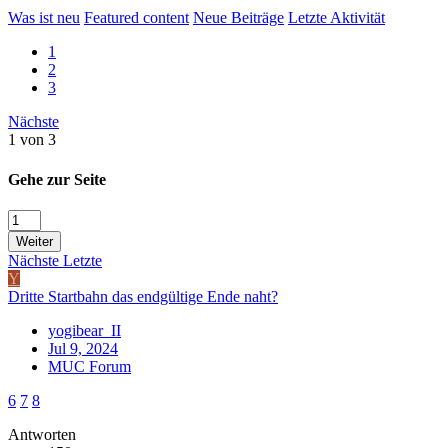
Was ist neu
Featured content
Neue Beiträge
Letzte Aktivität
1
2
3
Nächste
1 von 3
Gehe zur Seite
Weiter
Nächste
Letzte
Y
Dritte Startbahn das endgültige Ende naht?
yogibear_II
Jul 9, 2024
MUC Forum
6
7
8
Antworten