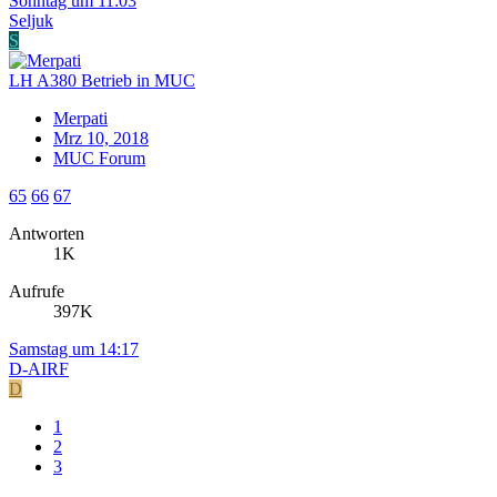
Sonntag um 11:03
Seljuk
S
LH A380 Betrieb in MUC
Merpati
Mrz 10, 2018
MUC Forum
65
66
67
Antworten
1K
Aufrufe
397K
Samstag um 14:17
D-AIRF
D
1
2
3