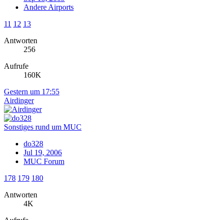
Andere Airports
11
12
13
Antworten
256
Aufrufe
160K
Gestern um 17:55
Airdinger
Sonstiges rund um MUC
do328
Jul 19, 2006
MUC Forum
178
179
180
Antworten
4K