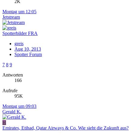
2K
Montag um 12:05
Jetstream
Spotterbilder FRA
greis
Aug 10, 2013
Spotter Forum
7
8
9
Antworten
166
Aufrufe
95K
Montag um 09:03
Gerald K.
H
Emirates, Etihad, Qatar Airways & Co. Wie sieht die Zukunft aus?