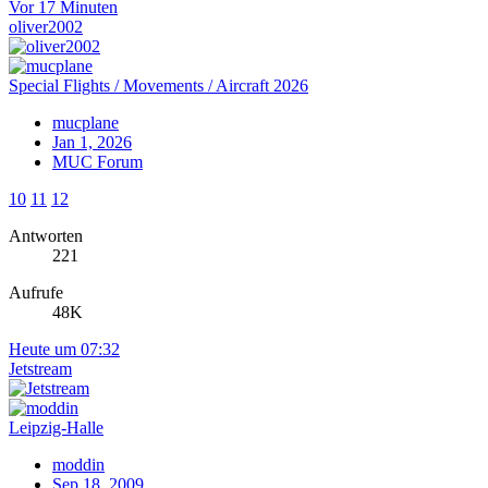
Vor 17 Minuten
oliver2002
Special Flights / Movements / Aircraft 2026
mucplane
Jan 1, 2026
MUC Forum
10
11
12
Antworten
221
Aufrufe
48K
Heute um 07:32
Jetstream
Leipzig-Halle
moddin
Sep 18, 2009